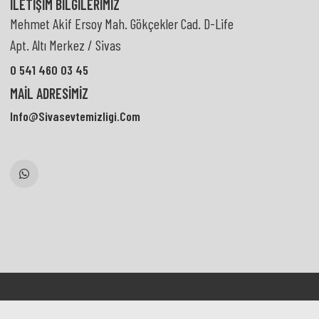
İLETIŞIM BILGILERIMIZ
Mehmet Akif Ersoy Mah. Gökçekler Cad. D-Life
Apt. Altı Merkez / Sivas
0 541 460 03 45
MAIL ADRESIMIZ
Info@sivasevtemizligi.com
2
Bugün :
24
Toplam :
38318