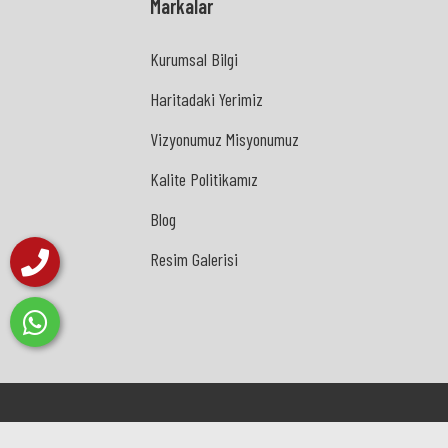
Markalar
Kurumsal Bilgi
Kurumsal Bilgi
Haritadaki Yerimiz
Haritadaki Yerimiz
Vizyonumuz Misyonumuz
Vizyonumuz Misyonumuz
Kalite Politikamız
Kalite Politikamız
Blog
Blog
Resim Galerisi
Resim Galerisi
© Sivas Ev & Villa Aparman Temizliği